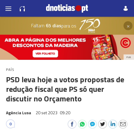
×
Faltam
65 dias
para os
PUB
PAÍS
PSD leva hoje a votos propostas de
redução fiscal que PS só quer
discutir no Orçamento
Agência Lusa
20 set 2023
09:20
0