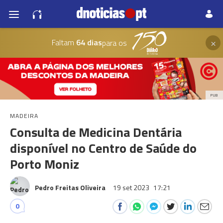
×
Faltam
64 dias
para os
PUB
MADEIRA
Consulta de Medicina Dentária
disponível no Centro de Saúde do
Porto Moniz
Pedro Freitas Oliveira
19 set 2023
17:21
0