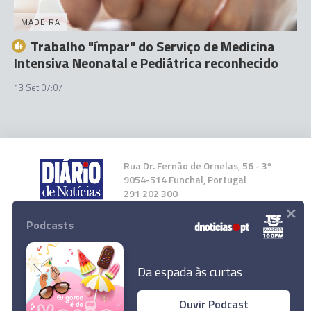
MADEIRA
Trabalho "ímpar" do Serviço de Medicina
Intensiva Neonatal e Pediátrica reconhecido
13 Set 07:07
Rua Dr. Fernão de Ornelas, 56 - 3º
9054-514 Funchal, Portugal
291 202 300
×
Podcasts
Instale a nossa App
Da espada às curtas
Ouvir Podcast