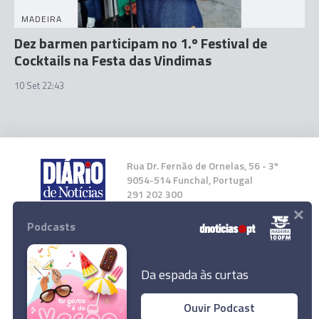
MADEIRA
Dez barmen participam no 1.º Festival de
Cocktails na Festa das Vindimas
10 Set 22:43
Rua Dr. Fernão de Ornelas, 56 - 3º
9054-514 Funchal, Portugal
291 202 300
×
Podcasts
Instale a nossa App
Da espada às curtas
Ouvir Podcast
Cerca de 10% dos condutores fiscalizados na