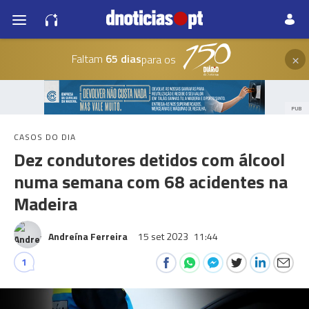
×
Faltam
65 dias
para os
PUB
CASOS DO DIA
Dez condutores detidos com álcool
numa semana com 68 acidentes na
Madeira
Andreína Ferreira
15 set 2023
11:44
1