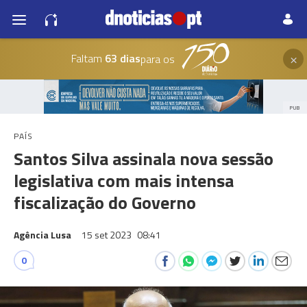
×
Faltam
63 dias
para os
PUB
PAÍS
Santos Silva assinala nova sessão
legislativa com mais intensa
fiscalização do Governo
Agência Lusa
15 set 2023
08:41
0