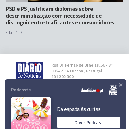
PSD e PS justificam diplomas sobre
descriminalização com necessidade de
distinguir entre traficantes e consumidores
4 Jul 21:26
Rua Dr. Fernão de Ornelas, 56 - 3º
9054-514 Funchal, Portugal
291 202 300
×
Podcasts
Instale a nossa App
Da espada às curtas
Ouvir Podcast
© 2023 Empresa Diário de Notícias, Lda.