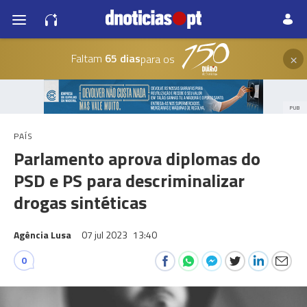
×
Faltam
65 dias
para os
PUB
PAÍS
Parlamento aprova diplomas do
PSD e PS para descriminalizar
drogas sintéticas
Agência Lusa
07 jul 2023
13:40
0