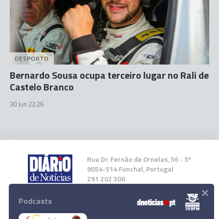
DESPORTO
Bernardo Sousa ocupa terceiro lugar no Rali de
Castelo Branco
30 Jun 22:26
Rua Dr. Fernão de Ornelas, 56 - 3º
9054-514 Funchal, Portugal
291 202 300
×
Podcasts
Instale a nossa App