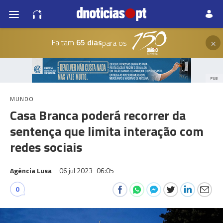
×
Faltam
65 dias
para os
PUB
MUNDO
Casa Branca poderá recorrer da
sentença que limita interação com
redes sociais
Agência Lusa
06 jul 2023
06:05
0