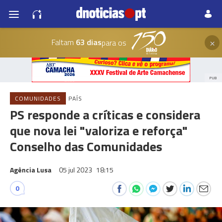
×
Faltam
63 dias
para os
PUB
COMUNIDADES
PAÍS
PS responde a críticas e considera
que nova lei "valoriza e reforça"
Conselho das Comunidades
Agência Lusa
05 jul 2023
18:15
0