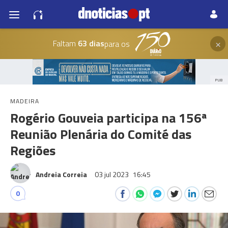
×
Faltam
63 dias
para os
PUB
MADEIRA
Rogério Gouveia participa na 156ª
Reunião Plenária do Comité das
Regiões
Andreia Correia
03 jul 2023
16:45
0