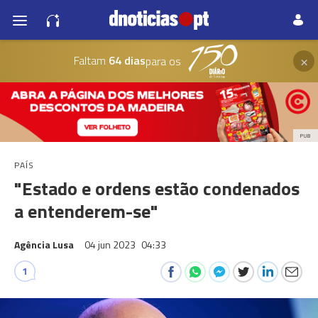
×
Faltam
64 dias
para os
PUB
PAÍS
"Estado e ordens estão condenados
a entenderem-se"
Agência Lusa
04 jun 2023
04:33
1