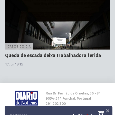
CASOS DO DIA
Queda de escada deixa trabalhadora ferida
17 Jun 19:15
Rua Dr. Fernão de Ornelas, 56 - 3º
9054-514 Funchal, Portugal
291 202 300
×
Instale a nossa App