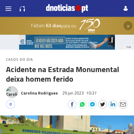
×
Faltam
63 dias
para os
PUB
CASOS DO DIA
Acidente na Estrada Monumental
deixa homem ferido
Carolina Rodrigues
29 jun 2023
10:37
0