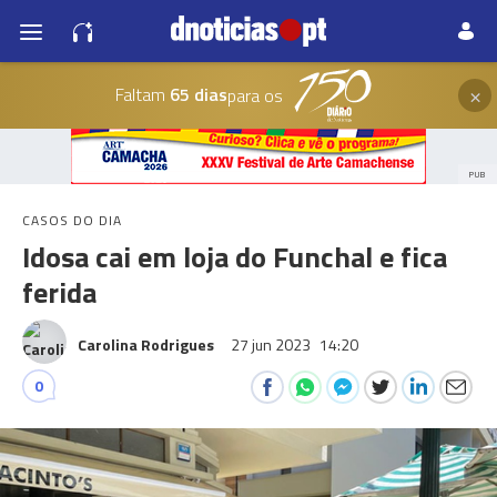
×
Faltam
65 dias
para os
PUB
CASOS DO DIA
Idosa cai em loja do Funchal e fica
ferida
Carolina Rodrigues
27 jun 2023
14:20
0