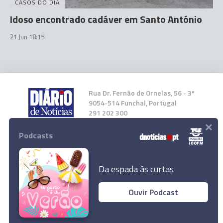
CASOS DO DIA
Idoso encontrado cadáver em Santo António
21 Jun 18:15
Rua Dr. Fernão de Ornelas, 56 - 3º
9054-514 Funchal, Portugal
291 202 300
×
Podcasts
Instale a nossa App
Da espada às curtas
Ouvir Podcast
© 2023 Empresa Diário de Notícias, Lda.
Todos os direitos reservados.