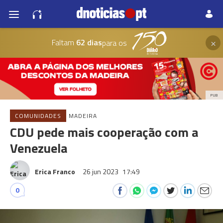
×
Faltam
62 dias
para os
PUB
COMUNIDADES
MADEIRA
CDU pede mais cooperação com a
Venezuela
Erica Franco
26 jun 2023
17:49
0