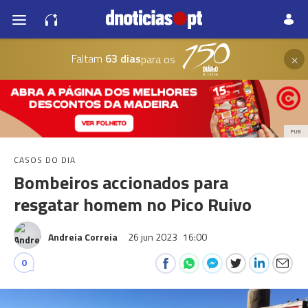
×
Faltam
63 dias
para os
PUB
CASOS DO DIA
Bombeiros accionados para
resgatar homem no Pico Ruivo
Andreia Correia
26 jun 2023
16:00
0