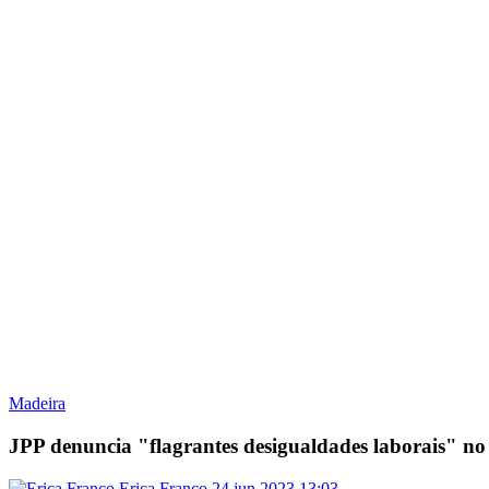
Madeira
JPP denuncia "flagrantes desigualdades laborais" 
Erica Franco
24 jun 2023
13:03