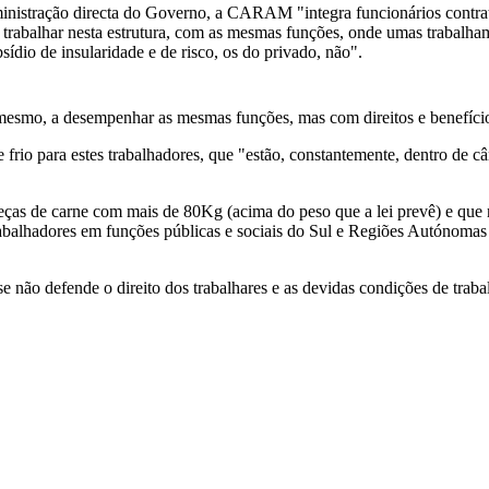
administração directa do Governo, a CARAM "integra funcionários contr
a trabalhar nesta estrutura, com as mesmas funções, onde umas trabalh
sídio de insularidade e de risco, os do privado, não".
esmo, a desempenhar as mesmas funções, mas com direitos e benefícios
frio para estes trabalhadores, que "estão, constantemente, dentro de câ
 peças de carne com mais de 80Kg (acima do peso que a lei prevê) e que
trabalhadores em funções públicas e sociais do Sul e Regiões Autónoma
ão defende o direito dos trabalhares e as devidas condições de trabal