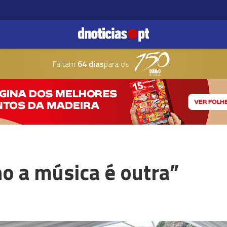
Faltam
64 dias
para os
o a música é outra”