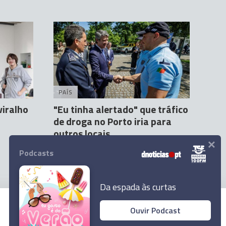
PAÍS
viralho
"Eu tinha alertado" que tráfico
de droga no Porto iria para
outros locais
×
Agência lusa
20 Jun 16:58
Podcasts
Da espada às curtas
Ouvir Podcast
© 2023 Empresa Diário de Notícias, Lda.