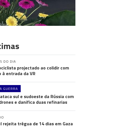
timas
S DO DIA
ciclista projectado ao colidir com
o à entrada da VR
A GUERRA
 ataca sul e sudoeste da Rússia com
drones e danifica duas refinarias
DO
el rejeita trégua de 14 dias em Gaza