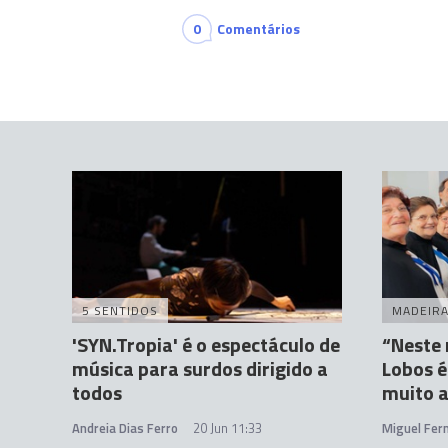
0
Comentários
5 SENTIDOS
MADEIR
'SYN.Tropia' é o espectáculo de
“Neste
música para surdos dirigido a
Lobos é
todos
muito a
Andreia Dias Ferro
20 Jun 11:33
Miguel Fer