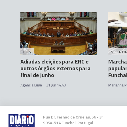
PAÍS
5 SENTI
Adiadas eleições para ERC e
Marchas
outros órgãos externos para
popula
final de Junho
Funcha
Agência Lusa
21 Jun 14:49
Marianna P
Rua Dr. Fernão de Ornelas, 56 - 3º
9054-514 Funchal, Portugal