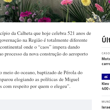
cípio da Calheta que hoje celebra 521 anos de
Úl
 governação na Região é totalmente diferente
o continental onde o “caos” impera dando
no processo da nova construção do aeroporto
CASO
Moto
carr
no meio do oceano, baptizado de Pérola do
mparou elogiando as políticas de Miguel
Kiev
 com respeito por quem o elegeu”.
400 
MUN
Isra