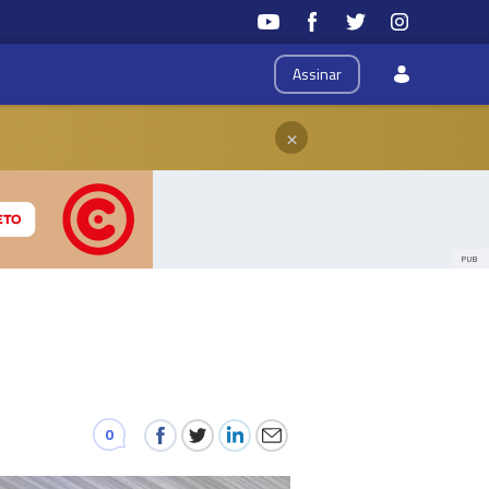
Assinar
×
PUB
0