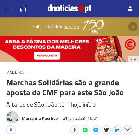
×
Faltam
62 dias
para os
PUB
MADEIRA
Marchas Solidárias são a grande
aposta da CMF para este São João
Altares de São João têm hoje início
Marianna Pacifico
21 jun 2023
15:01
0