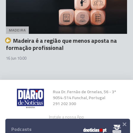
MADEIRA
Madeira é a região que menos aposta na
formação profissional
16 Jun 10:00
Rua Dr. Fernão de Ornelas, 56 - 3º
9054-514 Funchal, Portugal
291 202 300
Instale a nossa App
×
Podcasts