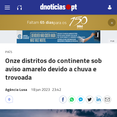
×
Faltam
65 dias
para os
PUB
PAÍS
Onze distritos do continente sob
aviso amarelo devido a chuva e
trovoada
Agência Lusa
18 jun 2023
23:42
0