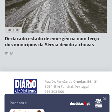
MUNDO
Declarado estado de emergência num terço
dos municípios da Sérvia devido a chuvas
04:13
Rua Dr. Fernão de Ornelas, 56 - 3º
9054-514 Funchal, Portugal
291 202 300
×
Podcasts
Instale a nossa App