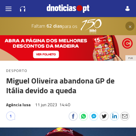
×
Faltam
62 dias
para os
PUB
DESPORTO
Miguel Oliveira abandona GP de
Itália devido a queda
Agência lusa
11 jun 2023
14:40
1