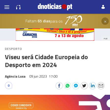
×
Faltam
65 dias
para os
PUB
DESPORTO
Viseu será Cidade Europeia do
Desporto em 2024
Agência Lusa
09 jun 2023
17:00
0