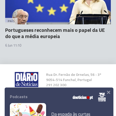
PAÍS
Portugueses reconhecem mais o papel da UE
do que a média europeia
6 Jun 11:10
Rua Dr. Fernão de Ornelas, 56 - 3º
9054-514 Funchal, Portugal
291 202 300
×
Podcasts
Instale a nossa App
Da espada às curtas