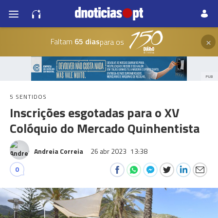
×
Faltam
65 dias
para os
PUB
5 SENTIDOS
Inscrições esgotadas para o XV
Colóquio do Mercado Quinhentista
Andreia Correia
26 abr 2023
13:38
0