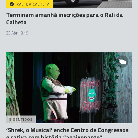
RALI DA CALHETA
Terminam amanhã inscrições para o Rali da
Calheta
23 Abr 18:19
5 SENTIDOS
‘Shrek, o Musical’ enche Centro de Congressos
e cativa com história “apaixonante”