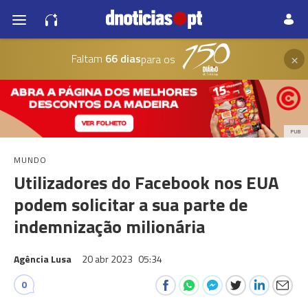
×
Faltam
66 dias
para os
PUB
MUNDO
Utilizadores do Facebook nos EUA
podem solicitar a sua parte de
indemnização milionária
Agência Lusa
20 abr 2023
05:34
0