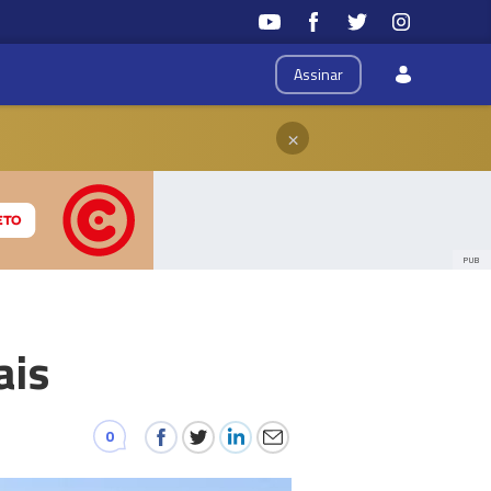
Assinar
×
PUB
ais
0