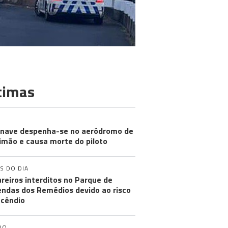
timas
nave despenha-se no aeródromo de
imão e causa morte do piloto
S DO DIA
reiros interditos no Parque de
ndas dos Remédios devido ao risco
ncêndio
DO