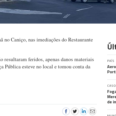
ã no Caniço, nas imediações do Restaurante
Úl
o resultaram feridos, apenas danos materiais
PAÍS
ça Pública esteve no local e tomou conta da
Aero
Port
CASO
Foga
Mere
de i
MUN