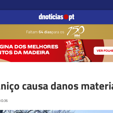
Faltam
64 dias
para os
niço causa danos materi
10:36