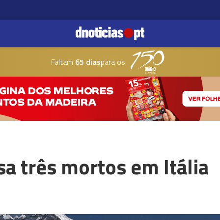
Faltam
65 dias
para os
a três mortos em Itália