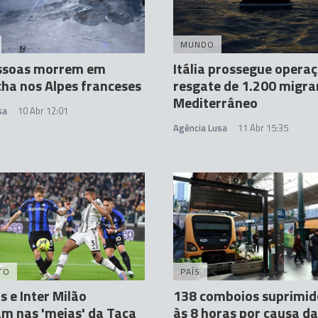
MUNDO
essoas morrem em
Itália prossegue opera
ha nos Alpes franceses
resgate de 1.200 migra
Mediterrâneo
sa
10 Abr 12:01
Agência Lusa
11 Abr 15:35
TO
PAÍS
s e Inter Milão
138 comboios suprimid
m nas 'meias' da Taça
às 8 horas por causa da