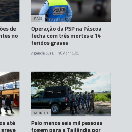
PAÍS
ções de
Operação da PSP na Páscoa
ntes no
fecha com três mortes e 14
feridos graves
Agência Lusa
10 Abr 15:05
MUNDO
os até
Pelo menos seis mil pessoas
 greve
fogem para a Tailândia por