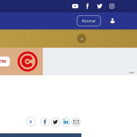
Assinar
×
PUB
0