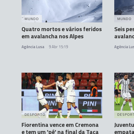
MUNDO
MUNDO
Quatro mortos e vários feridos
Seis p
em avalancha nos Alpes
avalanc
Agência Lusa
9 Abr 15:19
Agência Lu
DESPORTO
DESPOR
Fiorentina vence em Cremona
Juventu
e tem um 'pé' na final da Taça
empata