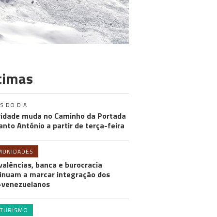
timas
S DO DIA
ridade muda no Caminho da Portada
anto António a partir de terça-feira
MUNIDADES
valências, banca e burocracia
inuam a marcar integração dos
-venezuelanos
TURISMO