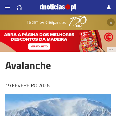
×
Faltam
64 dias
para os
PUB
Avalanche
19 FEVEREIRO 2026