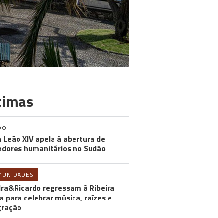
timas
DO
 Leão XIV apela à abertura de
edores humanitários no Sudão
MUNIDADES
ra&Ricardo regressam à Ribeira
a para celebrar música, raízes e
gração