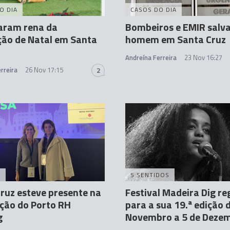
O DIA
CASOS DO DIA
aram rena da
Bombeiros e EMIR salv
ção de Natal em Santa
homem em Santa Cruz
Andreína Ferreira
23 Nov 16:27
rreira
26 Nov 17:15
2
A
5 SENTIDOS
ruz esteve presente na
Festival Madeira Dig re
ição do Porto RH
para a sua 19.ª edição 
g
Novembro a 5 de Deze