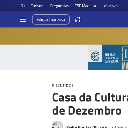
D7
Turismo
Freguesias
TSF Madeira
Iniciativas
Edição
Impressa
5 SENTIDOS
Casa da Cultu
de Dezembro
Pedro Freitas Oliveira
28 nov 2