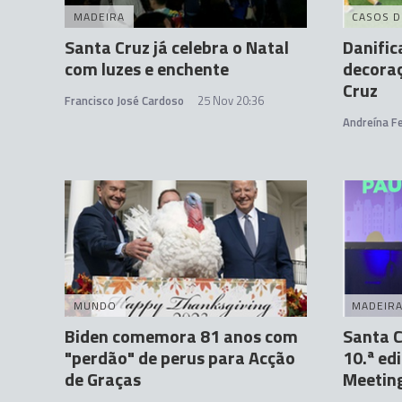
MADEIRA
CASOS D
Santa Cruz já celebra o Natal
Danific
com luzes e enchente
decora
Cruz
Francisco José Cardoso
25 Nov 20:36
Andreína Fe
MUNDO
MADEIR
Biden comemora 81 anos com
Santa C
"perdão" de perus para Acção
10.ª ed
de Graças
Meetin