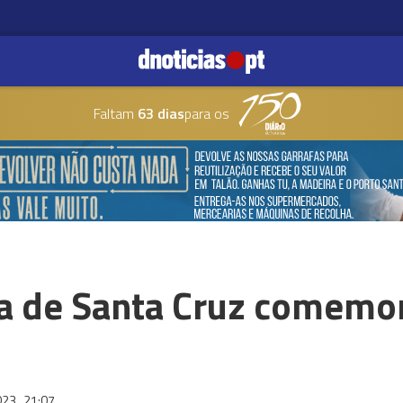
Faltam
63 dias
para os
ra de Santa Cruz comemor
023
21:07