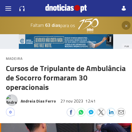
×
Faltam
63 dias
para os
PUB
MADEIRA
Cursos de Tripulante de Ambulância
de Socorro formaram 30
operacionais
Andreia Dias Ferro
27 nov 2023
12:41
0