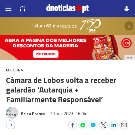
×
Faltam
62 dias
para os
PUB
MADEIRA
Câmara de Lobos volta a receber
galardão ‘Autarquia +
Familiarmente Responsável’
Erica Franco
23 nov 2023
16:04
0