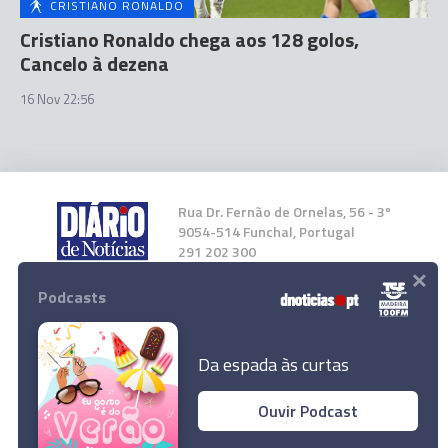
CRISTIANO RONALDO
Cristiano Ronaldo chega aos 128 golos,
Cancelo à dezena
16 Nov 22:56
Rua Dr. Fernão de Ornelas, 56 - 3º
9054-514 Funchal, Portugal
291 202 300
×
Podcasts
Instale a nossa App
Da espada às curtas
Ouvir Podcast
© 2023 Empresa Diário de Notícias, Lda.
Trânsito congestionado na Cancela