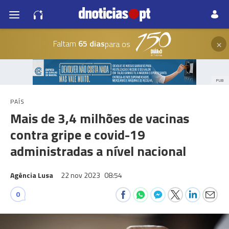
×
Faltam
65 dias
para os
PUB
PAÍS
Mais de 3,4 milhões de vacinas
contra gripe e covid-19
administradas a nível nacional
Agência Lusa
22 nov 2023
08:54
0