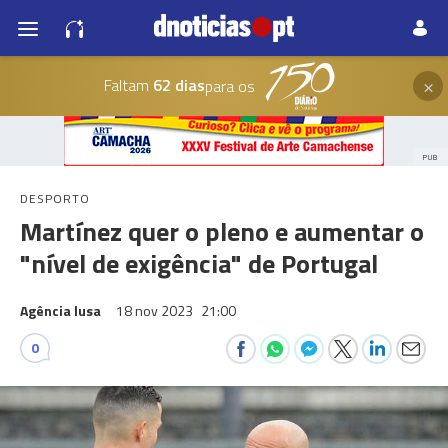
×
Faltam
62 dias
para os
PUB
DESPORTO
Martínez quer o pleno e aumentar o
"nível de exigência" de Portugal
Agência lusa
18 nov 2023
21:00
0