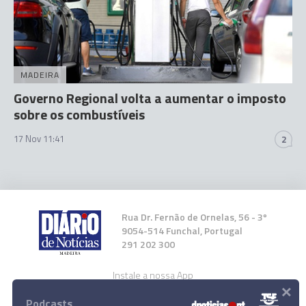
MADEIRA
Governo Regional volta a aumentar o imposto
sobre os combustíveis
17 Nov 11:41
2
Rua Dr. Fernão de Ornelas, 56 - 3º
9054-514 Funchal, Portugal
291 202 300
Instale a nossa App
×
Podcasts