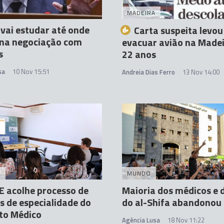
MADEIRA
 vai estudar até onde
Carta suspeita levou
 na negociação com
evacuar avião na Madei
s
22 anos
sa
10 Nov 15:51
Andreia Dias Ferro
13 Nov 14:00
A
MUNDO
 acolhe processo de
Maioria dos médicos e 
s de especialidade do
do al-Shifa abandonou 
to Médico
Agência Lusa
18 Nov 11:22