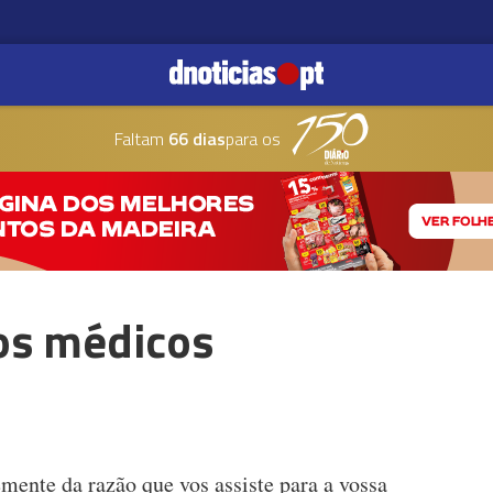
Faltam
66 dias
para os
aos médicos
mente da razão que vos assiste para a vossa