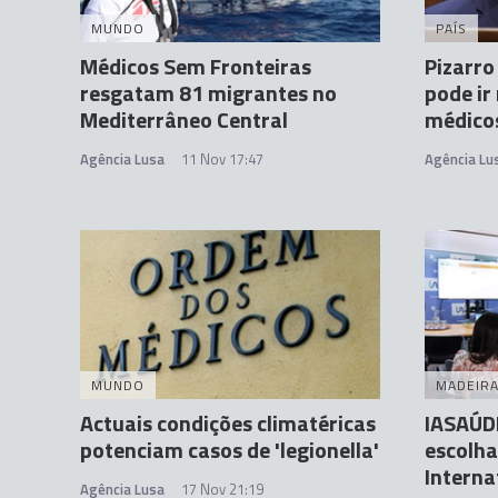
MUNDO
PAÍS
Médicos Sem Fronteiras
Pizarro
resgatam 81 migrantes no
pode ir
Mediterrâneo Central
médico
Agência Lusa
11 Nov 17:47
Agência Lu
MUNDO
MADEIR
Actuais condições climatéricas
IASAÚDE
potenciam casos de 'legionella'
escolha
Interna
Agência Lusa
17 Nov 21:19