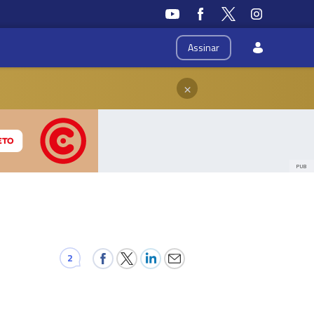
Assinar
×
PUB
2