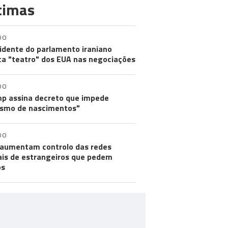
timas
DO
idente do parlamento iraniano
ica "teatro" dos EUA nas negociações
DO
p assina decreto que impede
ismo de nascimentos"
DO
aumentam controlo das redes
ais de estrangeiros que pedem
os