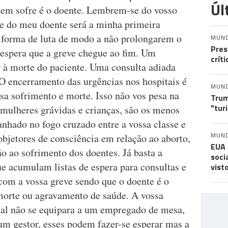
Úl
uem sofre é o doente. Lembrem-se do vosso
e do meu doente será a minha primeira
forma de luta de modo a não prolongarem o
MUN
Pres
 espera que a greve chegue ao fim. Um
crít
r à morte do paciente. Uma consulta adiada
 O encerramento das urgências nos hospitais é
MUN
a sofrimento e morte. Isso não vos pesa na
Trum
"tur
 mulheres grávidas e crianças, são os menos
anhado no fogo cruzado entre a vossa classe e
MUN
bjetores de consciência em relação ao aborto,
EUA 
 ao sofrimento dos doentes. Já basta a
soci
 acumulam listas de espera para consultas e
vist
com a vossa greve sendo que o doente é o
morte ou agravamento de saúde. A vossa
cial não se equipara a um empregado de mesa,
um gestor, esses podem fazer-se esperar mas a