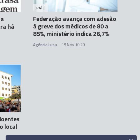
PAÍS
Federação avança com adesão
 a
à greve dos médicos de 80 a
ra há
85%, ministério indica 26,7%
Agência Lusa
15 Nov 10:20
doentes
o local
×