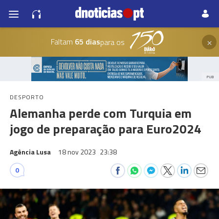
×
Faltam
65 dias
para os
PUB
DESPORTO
Alemanha perde com Turquia em
jogo de preparação para Euro2024
Agência Lusa
18 nov 2023
23:38
0