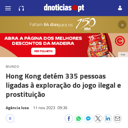
×
Faltam
64 dias
para os
PUB
MUNDO
Hong Kong detém 335 pessoas
ligadas à exploração do jogo ilegal e
prostituição
Agência lusa
11 nov 2023
09:36
0