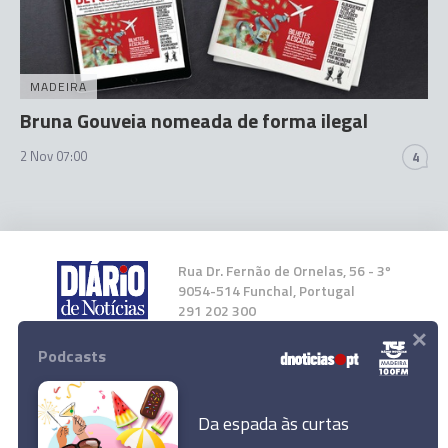
MADEIRA
Bruna Gouveia nomeada de forma ilegal
2 Nov 07:00
4
Rua Dr. Fernão de Ornelas, 56 - 3º
9054-514 Funchal, Portugal
291 202 300
×
Podcasts
Instale a nossa App
Da espada às curtas