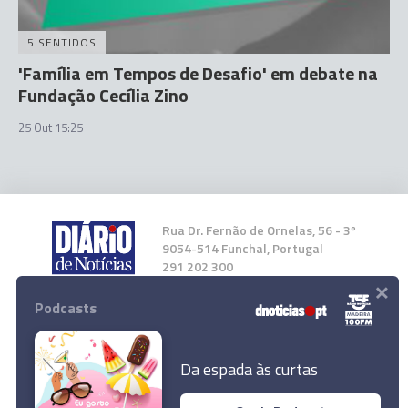
5 SENTIDOS
'Família em Tempos de Desafio' em debate na
Fundação Cecília Zino
25 Out 15:25
Rua Dr. Fernão de Ornelas, 56 - 3º
9054-514 Funchal, Portugal
291 202 300
×
Podcasts
Instale a nossa App
Da espada às curtas