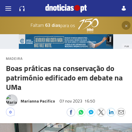
×
Faltam
63 dias
para os
PUB
MADEIRA
Boas práticas na conservação do
património edificado em debate na
UMa
Marianna Pacifico
07 nov 2023
16:50
0