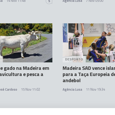
sa
14 Nov 11:48
Agência Lusa
7 Nov 05:00
5
A
DESPORTO
de gado na Madeira em
Madeira SAD vence isl
avicultura e pesca a
para a Taça Europeia d
andebol
José Cardoso
15 Nov 11:02
Agência Lusa
11 Nov 19:34