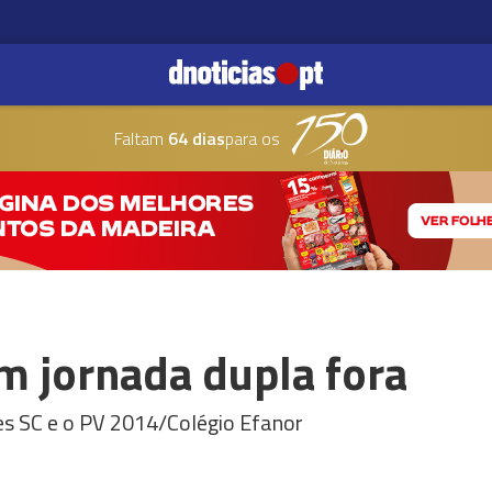
Faltam
64 dias
para os
m jornada dupla fora
es SC e o PV 2014/Colégio Efanor