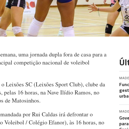
emana, uma jornada dupla fora de casa para a
Úl
ncipal competição nacional de voleibol
MADE
o Leixões SC (Leixões Sport Club), clube da
Func
gest
, pelas 16 horas, na Nave Ilídio Ramos, no
urba
os de Matosinhos.
MADE
mandada por Rui Caldas irá defrontar o
Gove
 Voleibol / Colégio Efanor), às 16 horas, no
para