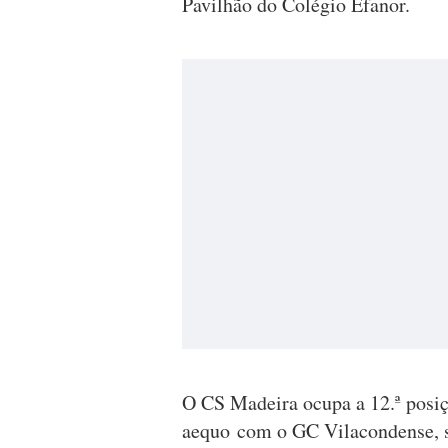
Pavilhão do Colégio Efanor.
O CS Madeira ocupa a 12.ª posiç
aequo com o GC Vilacondense, 