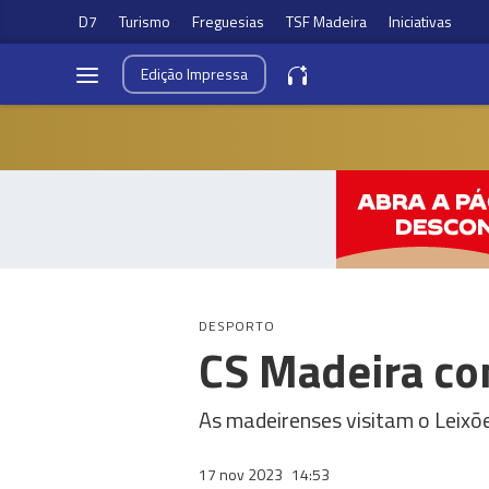
D7
Turismo
Freguesias
TSF Madeira
Iniciativas
Edição
Impressa
DESPORTO
CS Madeira co
As madeirenses visitam o Leixõ
17 nov 2023
14:53