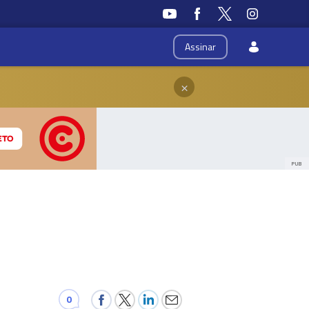
Assinar
×
PUB
0