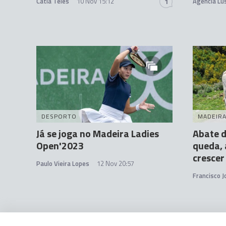
Cátia Teles
10 Nov 15:12
Agência Lu
1
DESPORTO
MADEIR
Já se joga no Madeira Ladies
Abate 
Open'2023
queda, 
crescer
Paulo Vieira Lopes
12 Nov 20:57
Francisco 