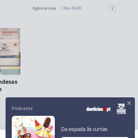
Agência Lusa
7 Nov 06:00
1
andesas
e
×
Podcasts
Da espada às curtas