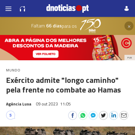
×
Faltam
66 dias
para os
PUB
MUNDO
Exército admite "longo caminho"
pela frente no combate ao Hamas
Agência Lusa
09 out 2023
11:05
5