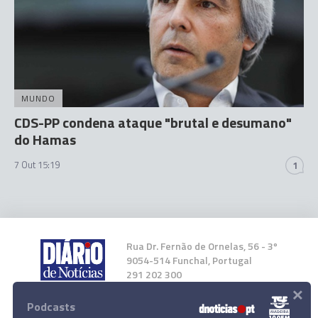
MUNDO
CDS-PP condena ataque "brutal e desumano"
do Hamas
7 Out 15:19
1
Rua Dr. Fernão de Ornelas, 56 - 3º
9054-514 Funchal, Portugal
291 202 300
×
Podcasts
Instale a nossa App