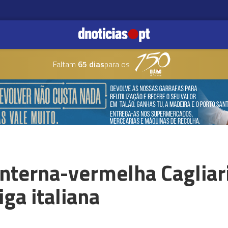
Faltam
65 dias
para os
nterna-vermelha Cagliari
iga italiana