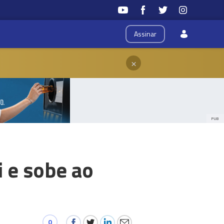
Assinar
×
PUB
 e sobe ao
0