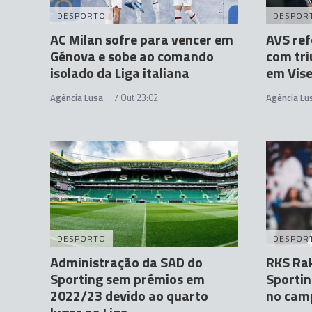
DESPORTO
DESPOR
AC Milan sofre para vencer em
AVS ref
Génova e sobe ao comando
com tri
isolado da Liga italiana
em Vis
Agência Lusa
7 Out 23:02
Agência Lu
DESPORTO
DESPOR
Administração da SAD do
RKS Rak
Sporting sem prémios em
Sportin
2022/23 devido ao quarto
no cam