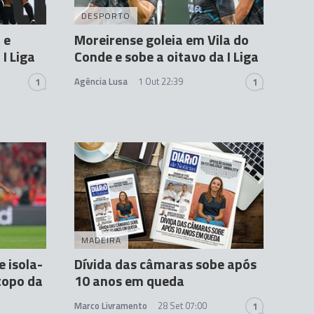
DESPORTO
 e
Moreirense goleia em Vila do
 I Liga
Conde e sobe a oitavo da I Liga
Agência Lusa
1 Out 22:39
1
1
MADEIRA
e isola-
Dívida das câmaras sobe após
topo da
10 anos em queda
Marco Livramento
28 Set 07:00
1