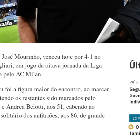
 José Mourinho, venceu hoje por 4-1 no
Úl
liari, em jogo da oitava jornada da Liga
da pelo AC Milan.
PAÍS
foi a figura maior do encontro, ao marcar
Segu
Gove
 tendo os restantes sido marcados pelo
indi
 e Andrea Belotti, aos 51, cabendo ao
olitário dos anfitriões, aos 86, de grande
EXP
O
famí