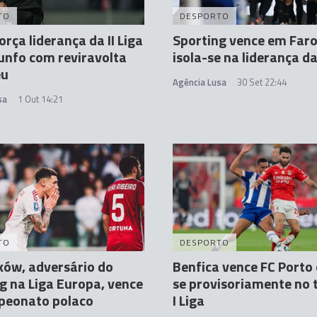
TO
DESPORTO
orça liderança da II Liga
Sporting vence em Faro
unfo com reviravolta
isola-se na liderança da
eu
Agência Lusa
30 Set 22:44
sa
1 Out 14:21
TO
DESPORTO
ów, adversário do
Benfica vence FC Porto 
g na Liga Europa, vence
se provisoriamente no 
peonato polaco
I Liga