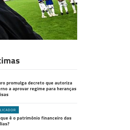
timas
ro promulga decreto que autoriza
rno a aprovar regime para heranças
visas
LICADOR
 que é o património financeiro das
lias?