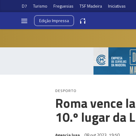
D7
Turismo
Freguesias
TSF Madeira
Iniciativas
Edição
Impressa
DESPORTO
Roma vence la
10.º lugar da L
Agencia lusa
08 out 2023
19:50