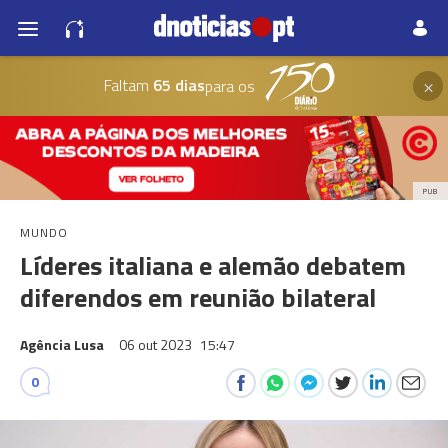
×
Faltam
65 dias
para os
PUB
MUNDO
Líderes italiana e alemão debatem
diferendos em reunião bilateral
Agência Lusa
06 out 2023
15:47
0