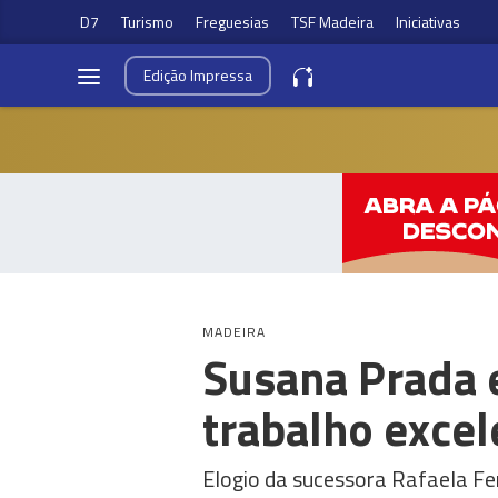
D7
Turismo
Freguesias
TSF Madeira
Iniciativas
Edição
Impressa
MADEIRA
Susana Prada 
trabalho excel
Elogio da sucessora Rafaela F