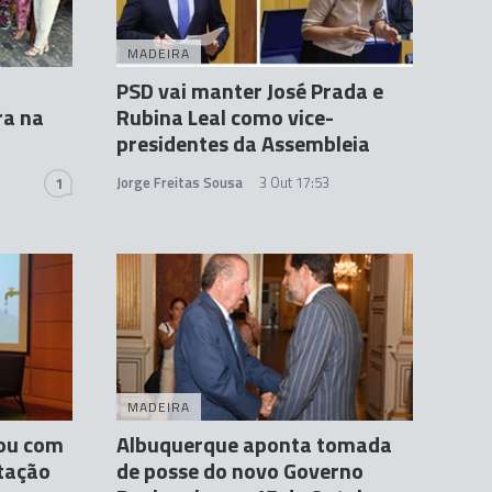
MADEIRA
PSD vai manter José Prada e
ra na
Rubina Leal como vice-
presidentes da Assembleia
Jorge Freitas Sousa
3 Out 17:53
1
MADEIRA
nou com
Albuquerque aponta tomada
tação
de posse do novo Governo