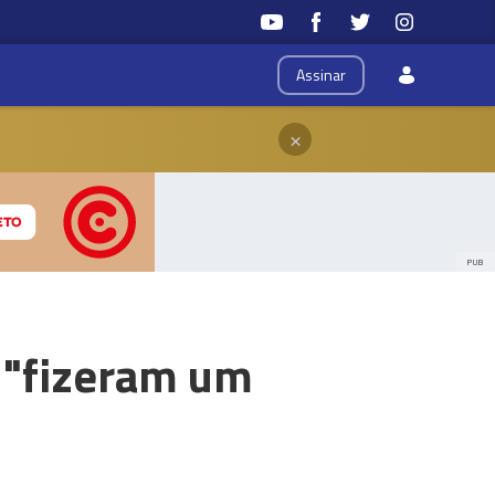
Assinar
×
PUB
 "fizeram um