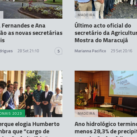
A
MADEIRA
 Fernandes e Ana
Último acto oficial do
ão as novas secretárias
secretário da Agricultu
is
Mostra do Maracujá
drigues
28 Set 21:10
Marianna Pacifico
29 Set 20:16
5
ONAIS 2023
MADEIRA
erque elogia Humberto
Ano hidrológico termi
mbra que “cargo de
menos 28,3% de precipi