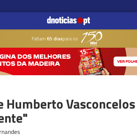
Faltam
65 dias
para os
e Humberto Vasconcelos
ente"
ernandes