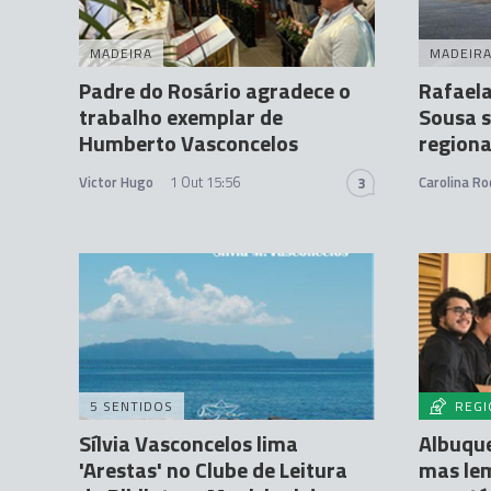
MADEIRA
MADEIR
Padre do Rosário agradece o
Rafaela
trabalho exemplar de
Sousa s
Humberto Vasconcelos
regiona
Victor Hugo
1 Out 15:56
Carolina Ro
3
5 SENTIDOS
REGI
Sílvia Vasconcelos lima
Albuqu
'Arestas' no Clube de Leitura
mas le