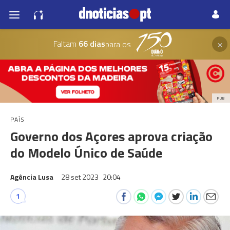
×
Faltam
66 dias
para os
PUB
PAÍS
Governo dos Açores aprova criação
do Modelo Único de Saúde
Agência Lusa
28 set 2023
20:04
1