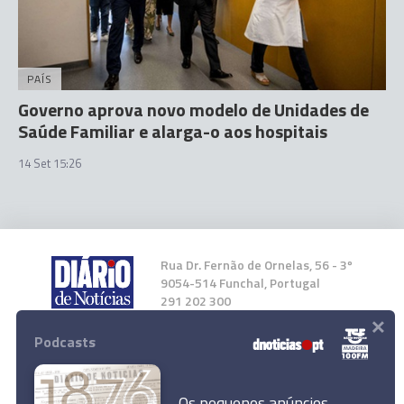
PAÍS
Governo aprova novo modelo de Unidades de
Saúde Familiar e alarga-o aos hospitais
14 Set 15:26
Rua Dr. Fernão de Ornelas, 56 - 3º
9054-514 Funchal, Portugal
291 202 300
×
Podcasts
Instale a nossa App
Os pequenos anúncios