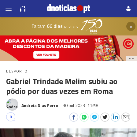
×
Faltam
66 dias
para os
PUB
DESPORTO
Gabriel Trindade Melim subiu ao
pódio por duas vezes em Roma
Andreia Dias Ferro
30 out 2023
11:58
0