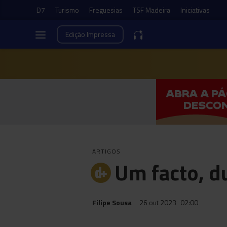
D7
Turismo
Freguesias
TSF Madeira
Iniciativas
Edição
Impressa
ARTIGOS
Um facto, d
Filipe Sousa
26 out 2023
02:00