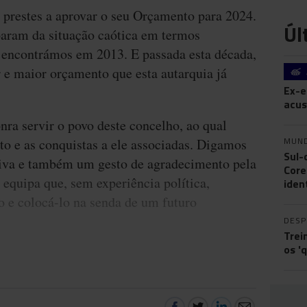
 prestes a aprovar o seu Orçamento para 2024.
Úl
param da situação caótica em termos
e encontrámos em 2013. E passada esta década,
 e maior orçamento que esta autarquia já
Ex-e
acus
ra servir o povo deste concelho, ao qual
MUN
to e as conquistas a ele associadas. Digamos
Sul-
tiva e também um gesto de agradecimento pela
Core
equipa que, sem experiência política,
iden
 e colocá-lo na senda de um futuro
DES
Trei
os '