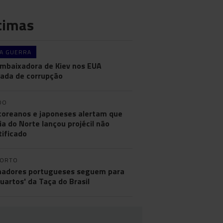
timas
A GUERRA
mbaixadora de Kiev nos EUA
ada de corrupção
DO
coreanos e japoneses alertam que
ia do Norte lançou projécil não
tificado
PORTO
nadores portugueses seguem para
quartos' da Taça do Brasil