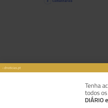
3
Comentários
‹ dnoticias.pt
Tenha ac
todos o
Rua Dr. Fernão de Ornelas, 56 - 3º
9054-514 Funchal, Portugal
DIÁRIO 
291 202 300