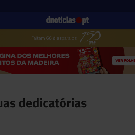
Faltam
66 dias
para os
uas dedicatórias