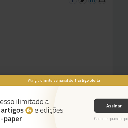
Atingiu o limite semanal de
1 artigo
oferta
esso ilimitado a
Assinar
s
artigos
e edições
Instale a nossa App
e-paper
Cancele quando qui