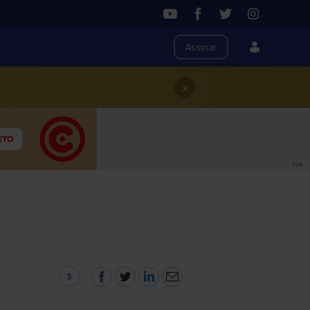
Assinar
×
PUB
3