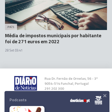
PAÍS
Média de impostos municipais por habitante
foi de 271 euros em 2022
28 Set 03:41
Rua Dr. Fernão de Ornelas, 56 - 3º
9054-514 Funchal, Portugal
291 202 300
×
Podcasts
Instale a nossa App