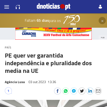
×
Faltam
65 dias
para os
PUB
PAÍS
PE quer ver garantida
independência e pluralidade dos
media na UE
Agência Lusa
03 out 2023
13:36
1