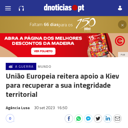
×
Faltam
66 dias
para os
PUB
A GUERRA
MUNDO
União Europeia reitera apoio a Kiev
para recuperar a sua integridade
territorial
Agência Lusa
30 set 2023
16:50
0