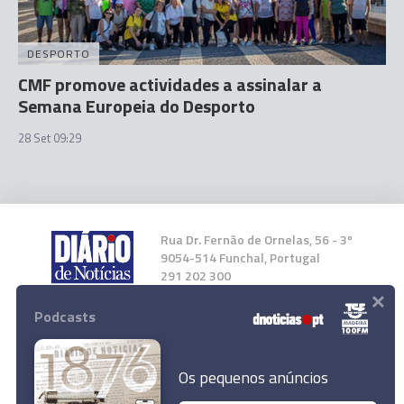
DESPORTO
CMF promove actividades a assinalar a
Semana Europeia do Desporto
28 Set 09:29
Rua Dr. Fernão de Ornelas, 56 - 3º
9054-514 Funchal, Portugal
291 202 300
×
Podcasts
Instale a nossa App
Os pequenos anúncios