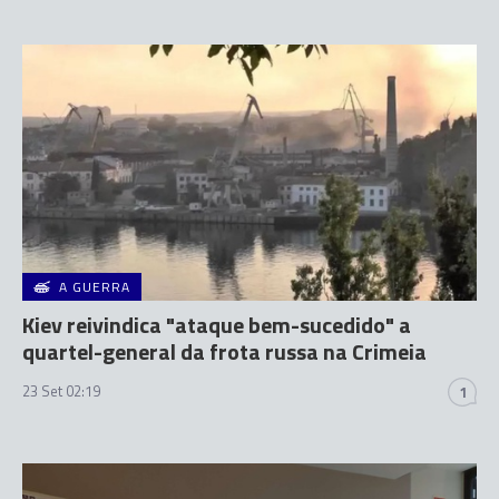
A GUERRA
Kiev reivindica "ataque bem-sucedido" a
quartel-general da frota russa na Crimeia
23 Set 02:19
1