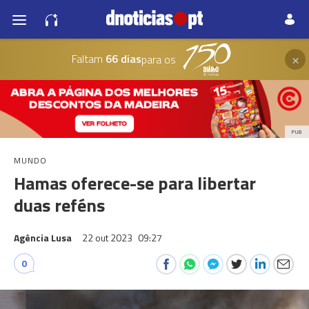
×
Faltam
66 dias
para os
PUB
MUNDO
Hamas oferece-se para libertar
duas reféns
Agência Lusa
22 out 2023
09:27
0