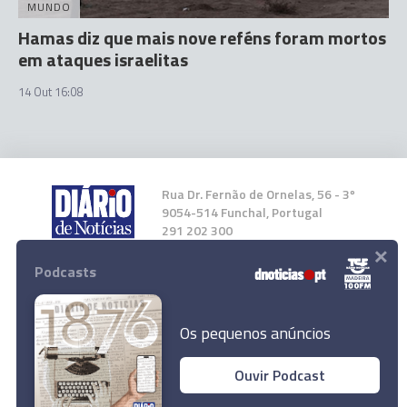
MUNDO
Hamas diz que mais nove reféns foram mortos
em ataques israelitas
14 Out 16:08
Rua Dr. Fernão de Ornelas, 56 - 3º
9054-514 Funchal, Portugal
291 202 300
×
Podcasts
Instale a nossa App
Os pequenos anúncios
Ouvir Podcast
© 2023 Empresa Diário de Notícias, Lda.