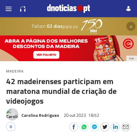
×
Faltam
63 dias
para os
PUB
MADEIRA
42 madeirenses participam em
maratona mundial de criação de
videojogos
Carolina Rodrigues
20 out 2023
18:52
0