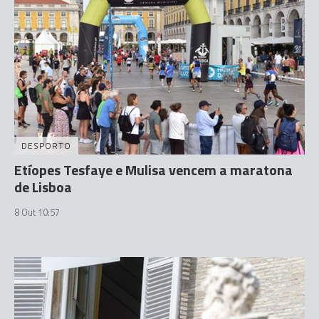
DESPORTO
Etíopes Tesfaye e Mulisa vencem a maratona
de Lisboa
8 Out 10:57