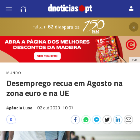
×
Faltam
62 dias
para os
PUB
MUNDO
Desemprego recua em Agosto na
zona euro e na UE
Agência Lusa
02 out 2023
10:07
0