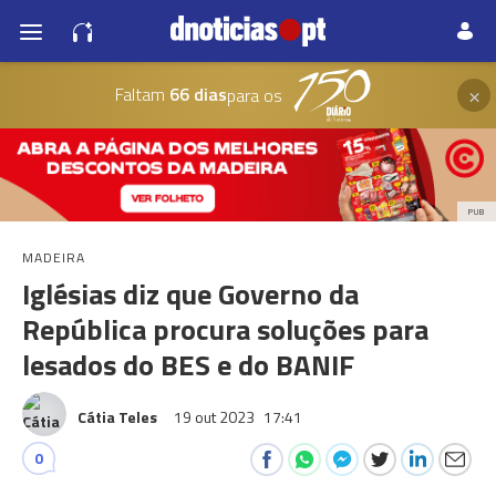
×
Faltam
66 dias
para os
PUB
MADEIRA
Iglésias diz que Governo da
República procura soluções para
lesados do BES e do BANIF
Cátia Teles
19 out 2023
17:41
0