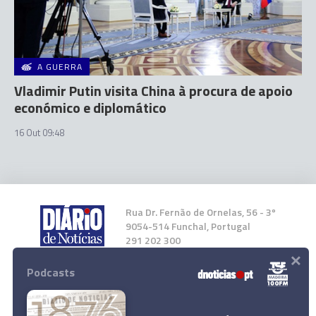
A GUERRA
Vladimir Putin visita China à procura de apoio
económico e diplomático
16 Out 09:48
Rua Dr. Fernão de Ornelas, 56 - 3º
9054-514 Funchal, Portugal
291 202 300
×
Podcasts
Instale a nossa App