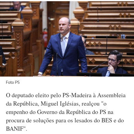
Foto PS
O deputado eleito pelo PS-Madeira à Assembleia
da República, Miguel Iglésias, realçou "o
empenho do Governo da República do PS na
procura de soluções para os lesados do BES e do
BANIF".