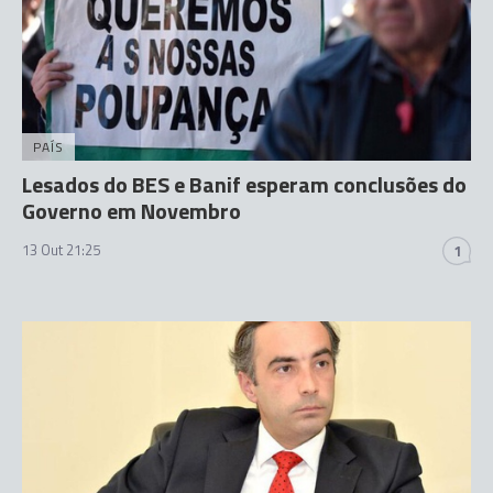
PAÍS
Lesados do BES e Banif esperam conclusões do
Governo em Novembro
13 Out 21:25
1