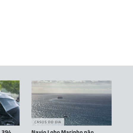
CASOS DO DIA
u 394
Navio Lobo Marinho não