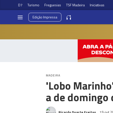
D7
Turismo
Freguesias
TSF Madeira
Iniciativas
Edição
Impressa
MADEIRA
'Lobo Marinho
a de domingo 
Ricardo Duarte Freitas
19 out 