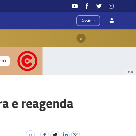
Assinar
×
PUB
ra e reagenda
0