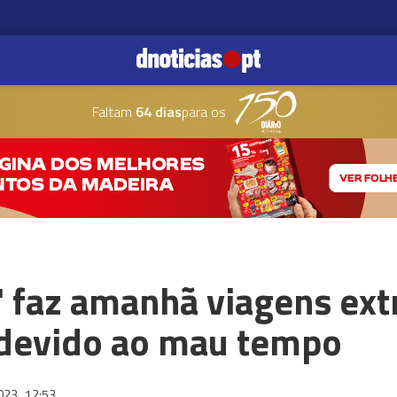
Faltam
64 dias
para os
' faz amanhã viagens ext
devido ao mau tempo
2023
12:53