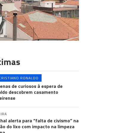
timas
CRISTIANO RONALDO
enas de curiosos à espera de
aldo descobrem casamento
eirense
IRA
hal alerta para “falta de civismo” na
ão do lixo com impacto na limpeza
na