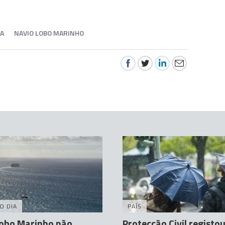
MA
NAVIO LOBO MARINHO
O DIA
PAÍS
Lobo Marinho não
Protecção Civil registo