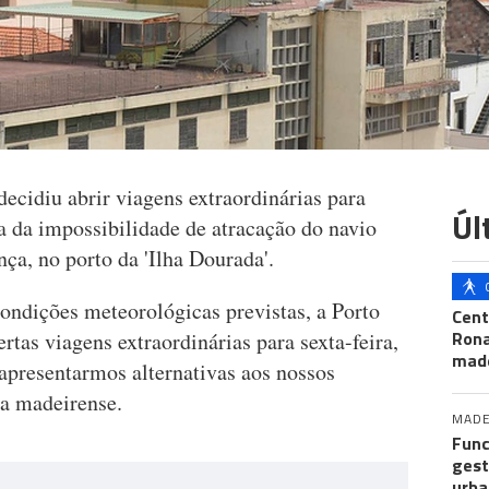
ecidiu abrir viagens extraordinárias para
Úl
a da impossibilidade de atracação do navio
ça, no porto da 'Ilha Dourada'.
ondições meteorológicas previstas, a Porto
Cent
Ron
rtas viagens extraordinárias para sexta-feira,
mad
apresentarmos alternativas aos nossos
ia madeirense.
MADE
Func
gest
urba