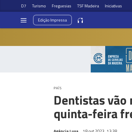
D7
Turismo
Freguesias
TSF Madeira
Iniciativas
Edição
Impressa
PAÍS
Dentistas vão 
quinta-feira f
Agência Lusa
18 out 2023
13:38