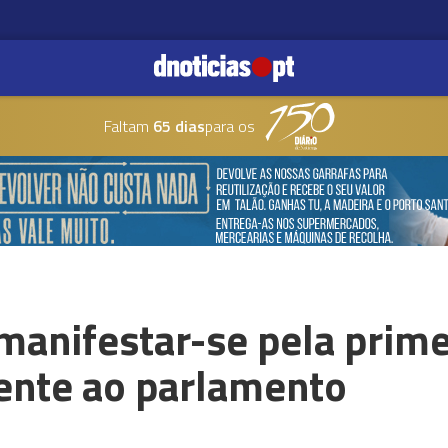
Faltam
65 dias
para os
manifestar-se pela prime
rente ao parlamento