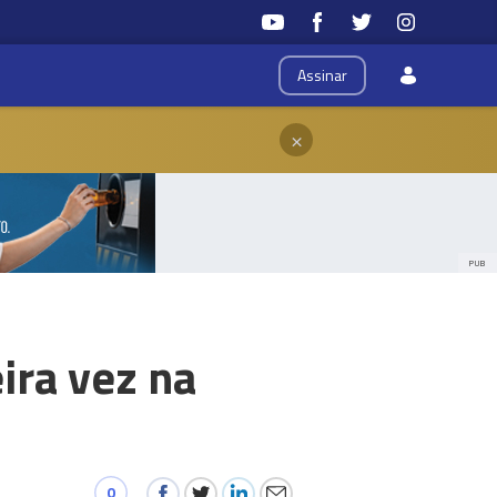
Assinar
×
PUB
ira vez na
0